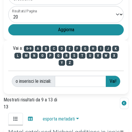
Risultati/Pagina
Vai a:
0-9
A
B
C
D
E
F
G
H
I
J
K
L
M
N
O
P
Q
R
S
T
U
V
W
X
Y
Z
o inserisci le iniziali:
Mostrati risultati da 9 a 13 di
13
esporta metadati
Metal catalysed Michael additions in ionic