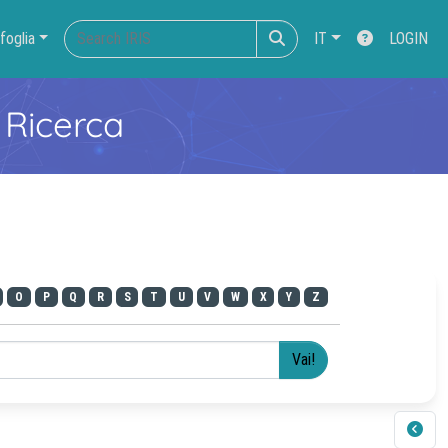
foglia
IT
LOGIN
 Ricerca
O
P
Q
R
S
T
U
V
W
X
Y
Z