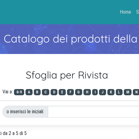
Home
S
- Catalogo dei prodotti della
Sfoglia per Rivista
Vai a:
0-9
A
B
C
D
E
F
G
H
I
J
K
L
M
N
o inserisci le iniziali:
i da 2 a 5 di 5