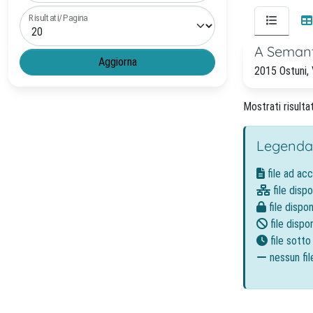
Risultati/Pagina
A Semant
2015 Ostuni, 
Mostrati risultat
Legenda
file ad ac
file dispo
file dispon
file dispon
file sott
nessun fil