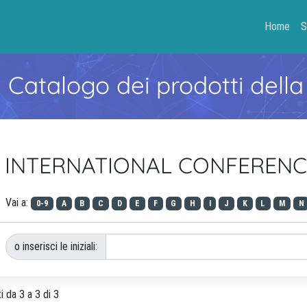
Home
S
- Catalogo dei prodotti della
ACM INTERNATIONAL CONFEREN
Vai a:
0-9
A
B
C
D
E
F
G
H
I
J
K
L
M
N
o inserisci le iniziali:
i da 3 a 3 di 3