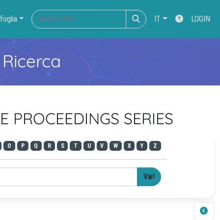
foglia
IT
LOGIN
 Ricerca
CE PROCEEDINGS SERIES
O
P
Q
R
S
T
U
V
W
X
Y
Z