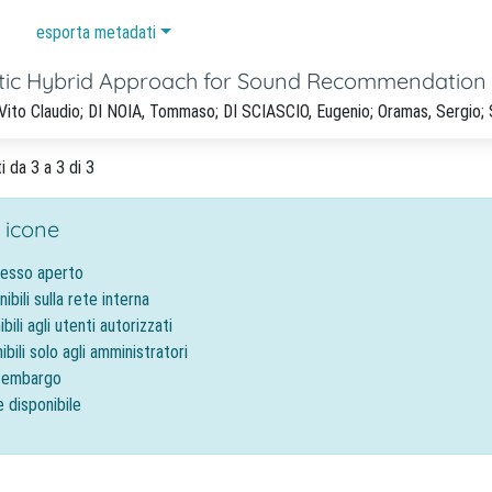
esporta metadati
ic Hybrid Approach for Sound Recommendation
Vito Claudio; DI NOIA, Tommaso; DI SCIASCIO, Eugenio; Oramas, Sergio; 
i da 3 a 3 di 3
 icone
cesso aperto
nibili sulla rete interna
ibili agli utenti autorizzati
ibili solo agli amministratori
o embargo
e disponibile