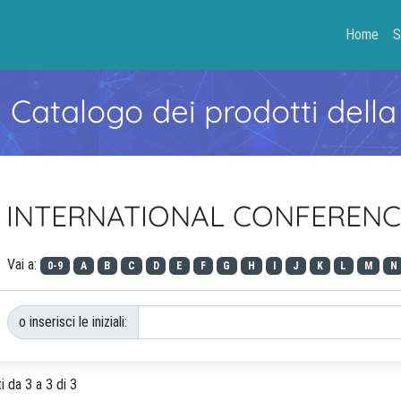
Home
S
- Catalogo dei prodotti della
ACM INTERNATIONAL CONFEREN
Vai a:
0-9
A
B
C
D
E
F
G
H
I
J
K
L
M
N
o inserisci le iniziali:
i da 3 a 3 di 3