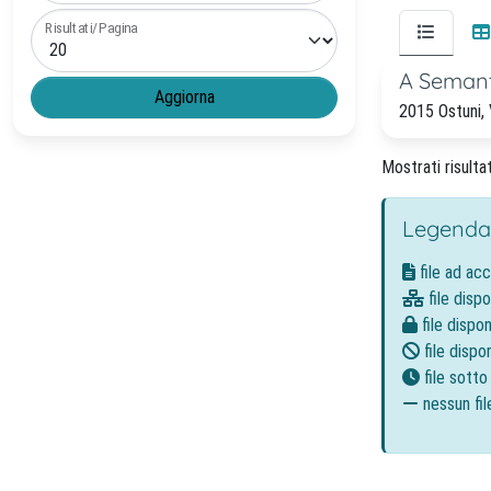
Risultati/Pagina
A Semant
2015 Ostuni, 
Mostrati risultat
Legenda
file ad ac
file dispo
file dispon
file dispon
file sott
nessun fil