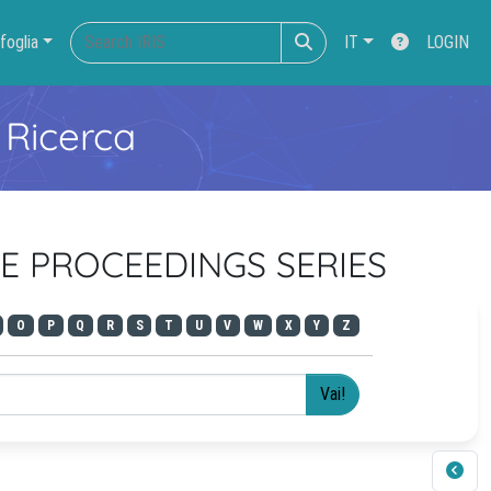
foglia
IT
LOGIN
 Ricerca
CE PROCEEDINGS SERIES
O
P
Q
R
S
T
U
V
W
X
Y
Z