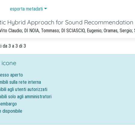
esporta metadati
ic Hybrid Approach for Sound Recommendation
Vito Claudio; DI NOIA, Tommaso; DI SCIASCIO, Eugenio; Oramas, Sergio; 
i da 3 a 3 di 3
 icone
cesso aperto
nibili sulla rete interna
ibili agli utenti autorizzati
ibili solo agli amministratori
o embargo
e disponibile