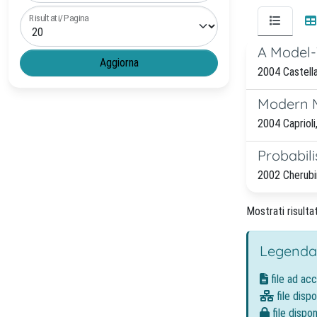
Risultati/Pagina
A Model-
2004 Castellan
Modern M
2004 Caprioli,
Probabilis
2002 Cherubini,
Mostrati risultat
Legenda
file ad ac
file dispo
file dispon