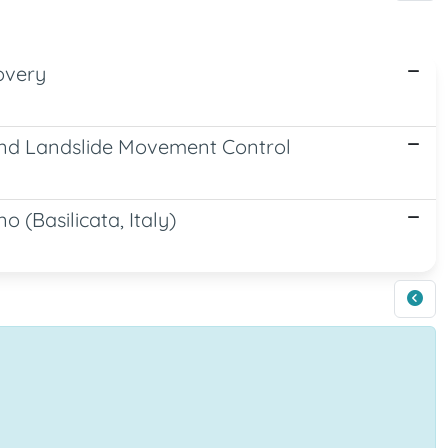
overy
nd Landslide Movement Control
no (Basilicata, Italy)