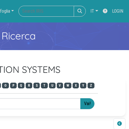
foglia
IT
LOGIN
 Ricerca
ATION SYSTEMS
O
P
Q
R
S
T
U
V
W
X
Y
Z