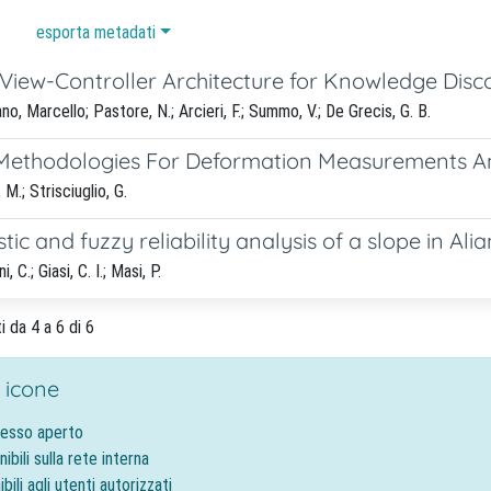
esporta metadati
View-Controller Architecture for Knowledge Disc
o, Marcello; Pastore, N.; Arcieri, F.; Summo, V.; De Grecis, G. B.
ethodologies For Deformation Measurements A
 M.; Strisciuglio, G.
tic and fuzzy reliability analysis of a slope in Alia
 C.; Giasi, C. I.; Masi, P.
i da 4 a 6 di 6
 icone
cesso aperto
nibili sulla rete interna
ibili agli utenti autorizzati