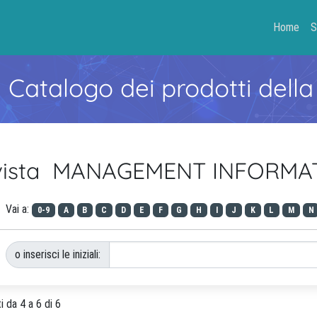
Home
S
- Catalogo dei prodotti della
Rivista MANAGEMENT INFORM
Vai a:
0-9
A
B
C
D
E
F
G
H
I
J
K
L
M
N
o inserisci le iniziali:
i da 4 a 6 di 6