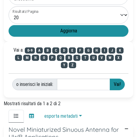
Risultati/Pagina
Vai a:
0-9
A
B
C
D
E
F
G
H
I
J
K
L
M
N
O
P
Q
R
S
T
U
V
W
X
Y
Z
o inserisci le iniziali:
Mostrati risultati da 1 a 2 di 2
esporta metadati
Novel Miniaturized Sinuous Antenna for
UWB Applications