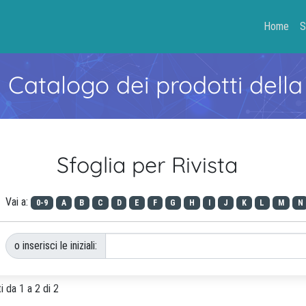
Home
S
- Catalogo dei prodotti della
Sfoglia per Rivista
Vai a:
0-9
A
B
C
D
E
F
G
H
I
J
K
L
M
N
o inserisci le iniziali:
i da 1 a 2 di 2