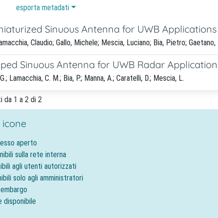
esporta metadati
niaturized Sinuous Antenna for UWB Applications
macchia, Claudio; Gallo, Michele; Mescia, Luciano; Bia, Pietro; Gaetano,
ped Sinuous Antenna for UWB Radar Application
.; Lamacchia, C. M.; Bia, P.; Manna, A.; Caratelli, D.; Mescia, L.
i da 1 a 2 di 2
 icone
cesso aperto
nibili sulla rete interna
ibili agli utenti autorizzati
ibili solo agli amministratori
o embargo
e disponibile