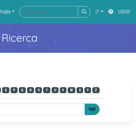
foglia
IT
LOGIN
 Ricerca
O
P
Q
R
S
T
U
V
W
X
Y
Z