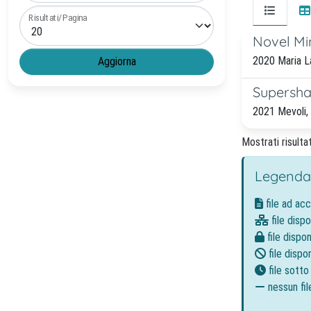
Risultati/Pagina
Novel Mi
2020 Maria La
Supersha
2021 Mevoli, G
Mostrati risultat
Legenda
file ad ac
file dispo
file dispon
file dispon
file sott
nessun fil