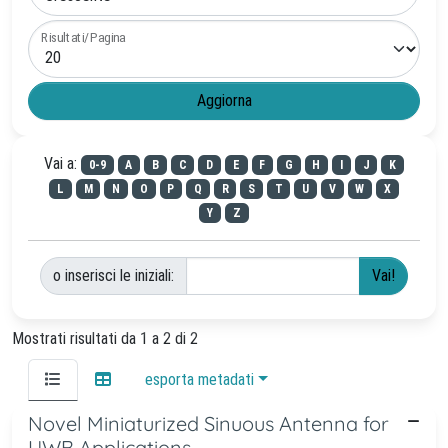
Risultati/Pagina
Vai a:
0-9
A
B
C
D
E
F
G
H
I
J
K
L
M
N
O
P
Q
R
S
T
U
V
W
X
Y
Z
o inserisci le iniziali:
Mostrati risultati da 1 a 2 di 2
esporta metadati
Novel Miniaturized Sinuous Antenna for
UWB Applications