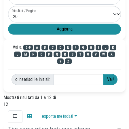
Risultati/Pagina
Vai a:
0-9
A
B
C
D
E
F
G
H
I
J
K
L
M
N
O
P
Q
R
S
T
U
V
W
X
Y
Z
o inserisci le iniziali:
Mostrati risultati da 1 a 12 di
12
esporta metadati
The correlation between phase