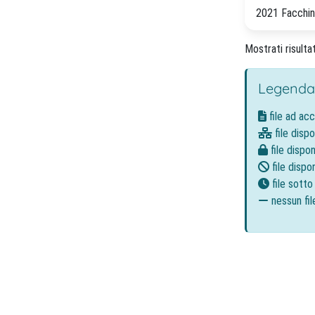
2021 Facchini, 
Mostrati risulta
Legenda
file ad ac
file dispo
file dispon
file dispon
file sott
nessun fil