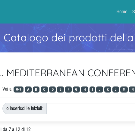
Home
S
- Catalogo dei prodotti della
ie ... MEDITERRANEAN CONFE
Vai a:
0-9
A
B
C
D
E
F
G
H
I
J
K
L
M
N
o inserisci le iniziali:
ti da 7 a 12 di 12