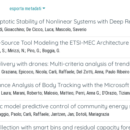
esporta metadati
totic Stability of Nonlinear Systems with Deep R
i, Gioacchino; De Cicco, Luca; Mascolo, Saverio
Source Tool Modeling the ETSI-MEC Architecture i
S.; Mirizzi, N.; Piro, G.; Boggia, G.
livery with drones: Multi-criteria analysis of tren
Graziana; Epicoco, Nicola; Carli, Raffaele; Del Zotti, Anna; Paulo Ribeiro
nce Analysis of Body Tracking with the Microsoft
aura; Marani, Roberto; Malosio, Matteo; Perri, Anna G.; D’Orazio, Tizian
ic model predictive control of community energy
gio, Paolo; Carli, Raffaele; Jantzen, Jan; Dotoli, Mariagrazia
lection with smart bins and residual capacity for