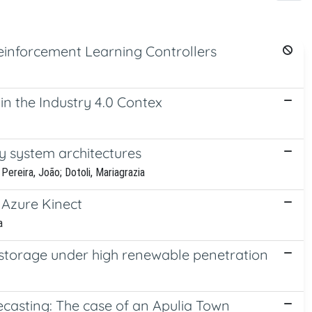
einforcement Learning Controllers
n the Industry 4.0 Contex
dy system architectures
 Pereira, João; Dotoli, Mariagrazia
 Azure Kinect
a
 storage under high renewable penetration
ecasting: The case of an Apulia Town