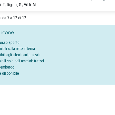
F.; Digiesi, S.; Vitti, M.
ti da 7 a 12 di 12
 icone
cesso aperto
nibili sulla rete interna
ibili agli utenti autorizzati
ibili solo agli amministratori
o embargo
e disponibile