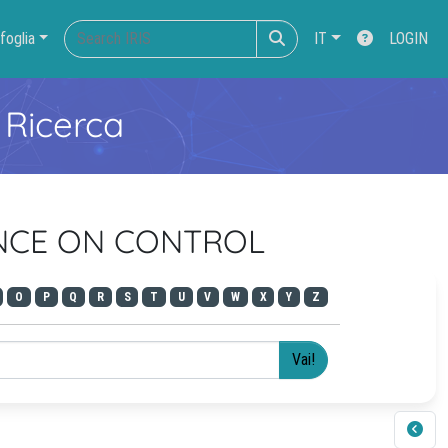
foglia
IT
LOGIN
 Ricerca
RENCE ON CONTROL
O
P
Q
R
S
T
U
V
W
X
Y
Z