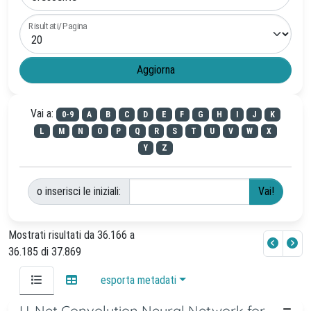
Risultati/Pagina
Vai a:
0-9
A
B
C
D
E
F
G
H
I
J
K
L
M
N
O
P
Q
R
S
T
U
V
W
X
Y
Z
o inserisci le iniziali:
Mostrati risultati da 36.166 a
36.185 di 37.869
esporta metadati
U-Net Convolution Neural Network for