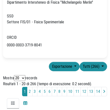
Dipartimento Interateneo di Fisica "Michelangelo Merlin"
SSD
Settore FIS/01 - Fisica Sperimentale
ORCID
0000-0003-3719-8041
Esportazione
Tutti (266)
Mostra
records
Risultati 1 - 20 di 266 (tempo di esecuzione: 0.2 secondi).
1
2
3
4
5
6
7
8
9
10
11
12
13
14