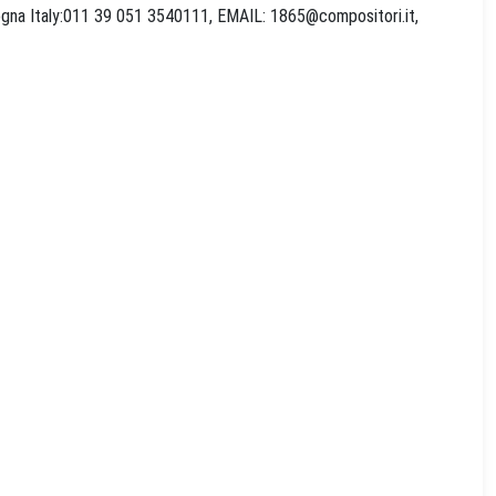
logna Italy:011 39 051 3540111, EMAIL:
1865@compositori.it
,