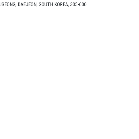
TECHNO-PRESS, PO BOX 33, YUSEONG, DAEJEON, SOUTH KOREA, 305-600