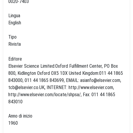
0020-7403
Lingua
English
Tipo
Rivista
Editore
Elsevier Science Limited:Oxford Fulfillment Center, PO Box
800, Kidlington Oxford OX5 1DX United Kingdom:011 44 1865
843000, 011 44 1865 843699, EMAIL:
asianfo@elsevier.com
,
tcb@elsevier.co.UK
, INTERNET: http://www.elsevier.com,
http://www.elsevier.com/locate/shpsa/, Fax: 011 44 1865
843010
Anno di inizio
1960