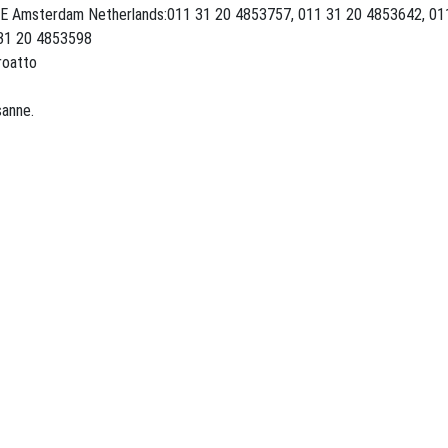
AE Amsterdam Netherlands:011 31 20 4853757, 011 31 20 4853642, 0
1 31 20 4853598
roatto
Ultimo luogo pubblicazione: Lausanne.