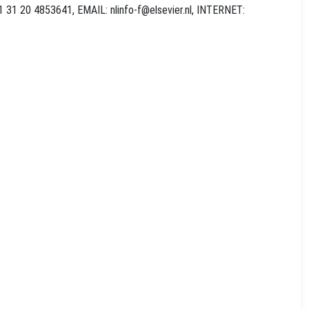
11 31 20 4853641, EMAIL:
nlinfo-f@elsevier.nl
, INTERNET: