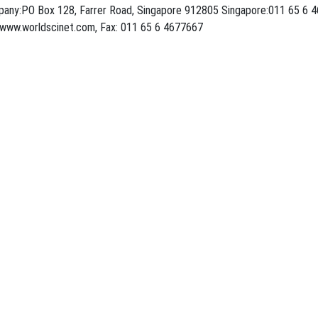
mpany:PO Box 128, Farrer Road, Singapore 912805 Singapore:011 65 6
http://www.wspc.com.sg, http://www.worldscinet.com, Fax: 011 65 6 4677667