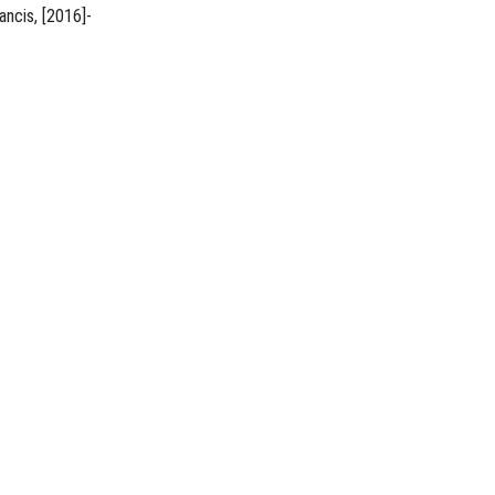
Abingdon, Oxon, UK : Taylor & Francis, [2016]-