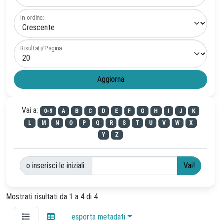
In ordine:
Risultati/Pagina
Vai a:
0-9
A
B
C
D
E
F
G
H
I
J
K
L
M
N
O
P
Q
R
S
T
U
V
W
X
Y
Z
o inserisci le iniziali:
Mostrati risultati da 1 a 4 di 4
esporta metadati