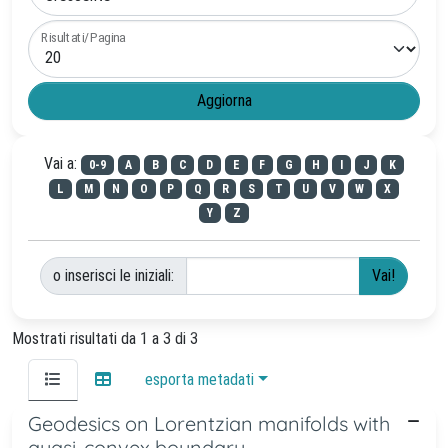
Risultati/Pagina
Vai a:
0-9
A
B
C
D
E
F
G
H
I
J
K
L
M
N
O
P
Q
R
S
T
U
V
W
X
Y
Z
o inserisci le iniziali:
Mostrati risultati da 1 a 3 di 3
esporta metadati
Geodesics on Lorentzian manifolds with
quasi-convex boundary