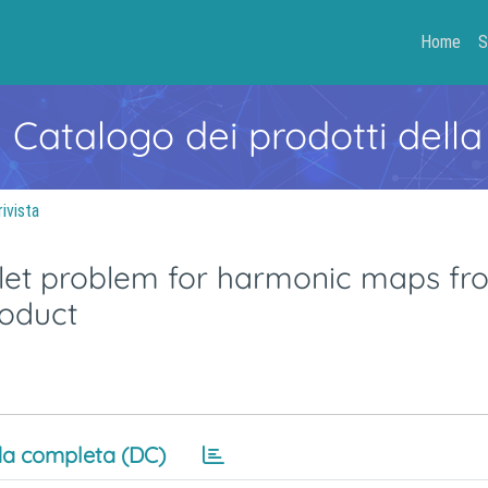
Home
S
- Catalogo dei prodotti della
rivista
richlet problem for harmonic maps fr
roduct
a completa (DC)