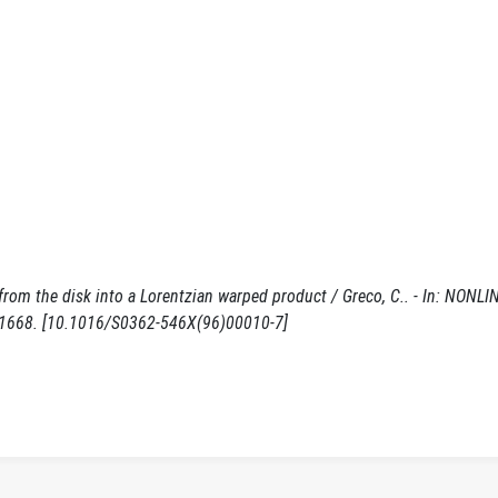
 from the disk into a Lorentzian warped product / Greco, C.. - In: NONL
1-1668. [10.1016/S0362-546X(96)00010-7]