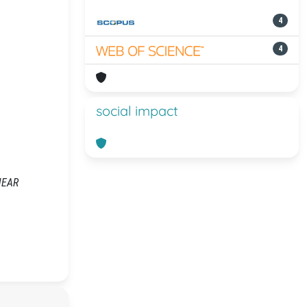
4
4
social impact
INEAR