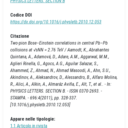
PHYSICS LETTERS. SECTION B
Codice DOI
https://dx.doi.org/10.1016/j.physletb.2010.12.053
Citazione
Two-pion Bose–Einstein correlations in central Pb–Pb
collisions at √sNN = 2.76 TeV / Aamodt, K., Abrahantes
Quintana, A., Adamová, D., Adare, A.M., Aggarwal, M.M.,
Aglieri Rinella, G., Agocs, A.G., Aguilar Salazar, S.,
Ahammed, Z., Ahmad, N., Ahmad Masoodi, A., Ahn, S.U.,
Akindinov, A., Aleksandrov, D., Alessandro, B., Alfaro Molina,
R., Alici, A., Alkin, A., Almaráz Aviña, E., Alt, T., et al.. - In:
PHYSICS LETTERS. SECTION B. - ISSN 0370-2693. -
STAMPA. - 696:4(2011), pp. 328-337.
[10.1016/j.physletb.2010.12.053]
Appare nelle tipologie:
1.1 Articolo in rivista