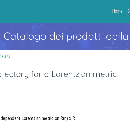
Home
S
- Catalogo dei prodotti della
rivista
ajectory for a Lorentzian metric
e-dependent Lorentzian metric on R(n) x R.