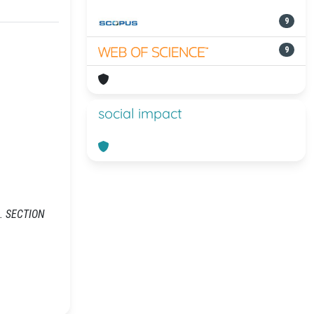
9
9
social impact
H. SECTION