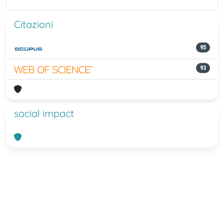
Citazioni
95
93
social impact
Powered by
IRIS
-
about IRIS
-
Utilizzo