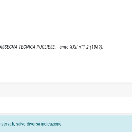
'–RASSEGNA TECNICA PUGLIESE. - anno XXII n°1-2:(1989).
iservati, salvo diversa indicazione.