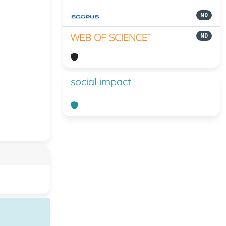
ND
ND
social impact