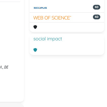
ND
ND
social impact
H., DE