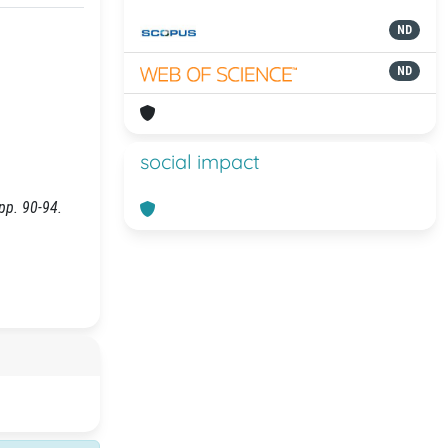
ND
ND
social impact
 pp. 90-94.