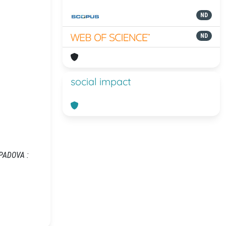
ND
ND
social impact
- PADOVA :