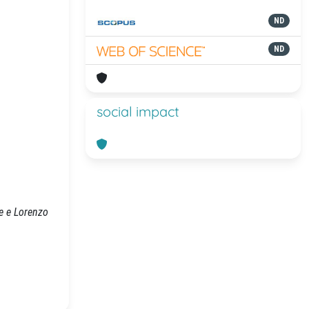
ND
ND
social impact
re e Lorenzo