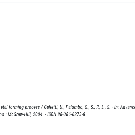
l forming process / Galietti, U., Palumbo, G., S., P., L., S. - In: Advanc
ano : McGraw-Hill, 2004. - ISBN 88-386-6273-8.