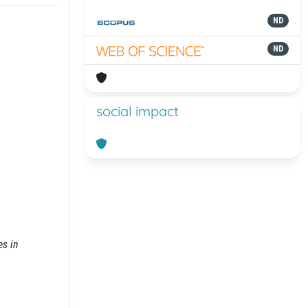
ND
ND
social impact
es in