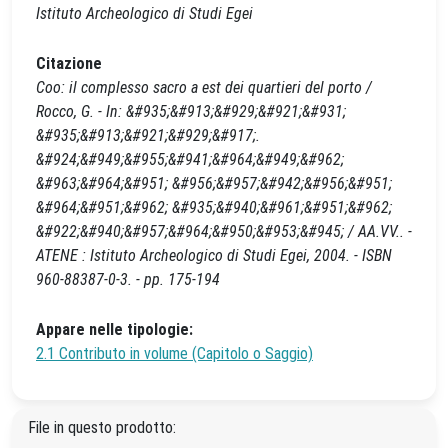
Istituto Archeologico di Studi Egei
Citazione
Coo: il complesso sacro a est dei quartieri del porto /
Rocco, G. - In: &#935;&#913;&#929;&#921;&#931;
&#935;&#913;&#921;&#929;&#917;.
&#924;&#949;&#955;&#941;&#964;&#949;&#962;
&#963;&#964;&#951; &#956;&#957;&#942;&#956;&#951;
&#964;&#951;&#962; &#935;&#940;&#961;&#951;&#962;
&#922;&#940;&#957;&#964;&#950;&#953;&#945; / AA.VV.. -
ATENE : Istituto Archeologico di Studi Egei, 2004. - ISBN
960-88387-0-3. - pp. 175-194
Appare nelle tipologie:
2.1 Contributo in volume (Capitolo o Saggio)
File in questo prodotto: