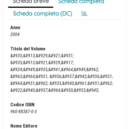
Scheda breve
Scheda completa
Scheda completa (DC)
Anno
2004
Titolo del Volume
&#935;&#913;&#929;&#921;&#931;
&#935;&#913;&#921;&#929;&#917;.
&#924;&#949;&#955;&#941;&#964;&#949;&#962;
&#963;&#964;&#951; &#956;&#957;&#942;&#956;&#951;
&#964;&#951;&#962; &#935;&#940;&#961;&#951;&#962;
&#922;&#940;&#957;&#964;&#950;&#953;&#945;
Codice ISBN
960-88387-0-3
Nome Editore