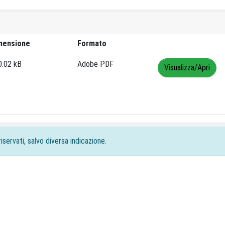
mensione
Formato
0.02 kB
Adobe PDF
Visualizza/Apri
iservati, salvo diversa indicazione.
acy