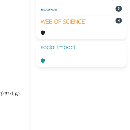
5
4
social impact
:(2017), pp.