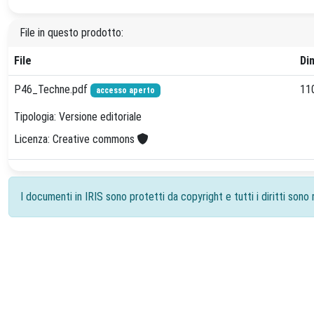
File in questo prodotto:
File
Di
P46_Techne.pdf
11
accesso aperto
Tipologia: Versione editoriale
Licenza: Creative commons
I documenti in IRIS sono protetti da copyright e tutti i diritti sono r
Powered by
IRIS
-
about IRIS
-
Utilizzo dei cookie
-
Priv