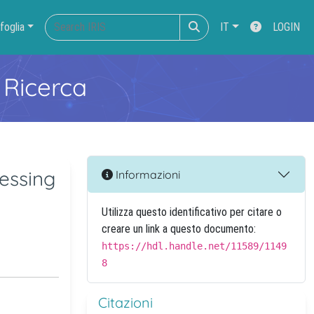
foglia
IT
LOGIN
 Ricerca
essing
Informazioni
Utilizza questo identificativo per citare o
creare un link a questo documento:
https://hdl.handle.net/11589/1149
8
Citazioni