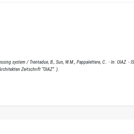
sing system / Trentadue, B., Sun, W.M., Pappalettere, C.. - In: OIAZ. - 
chitekten Zeitschrift “OIAZ”. ).