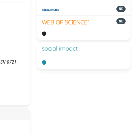
ND
ND
social impact
ISSN 0721-