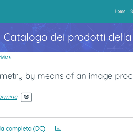
Home
S
- Catalogo dei prodotti della
rivista
rometry by means of an image proc
armine
a completa (DC)