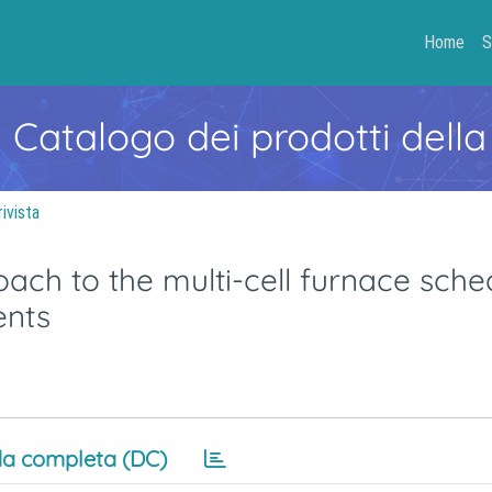
Home
S
- Catalogo dei prodotti della
rivista
ch to the multi-cell furnace sche
ents
a completa (DC)