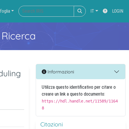
foglia
IT
LOGIN
 Ricerca
duling
Informazioni
Utilizza questo identificativo per citare o
creare un link a questo documento:
https://hdl.handle.net/11589/1164
8
Citazioni