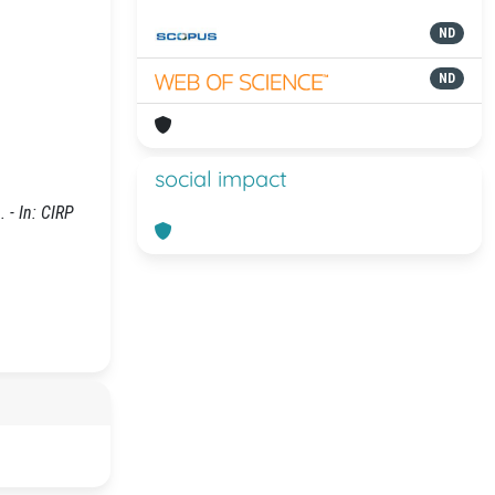
ND
ND
social impact
 - In: CIRP