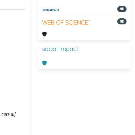
ND
ND
social impact
a cura di]