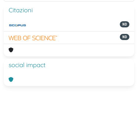
Citazioni
ND
ND
social impact
Powered by
IRIS
-
about IRIS
-
Utilizzo