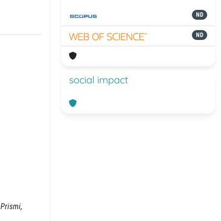
ND
ND
social impact
 Prismi,