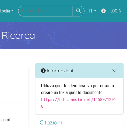
foglia
IT
LOGIN
 Ricerca
Informazioni
Utilizza questo identificativo per citare o
creare un link a questo documento:
https://hdl.handle.net/11589/1201
8
sign of
Citazioni