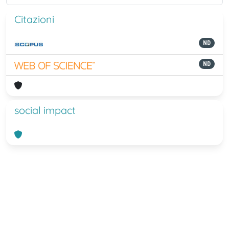
Citazioni
ND
ND
social impact
Powered by
IRIS
-
about IRIS
-
Utilizzo