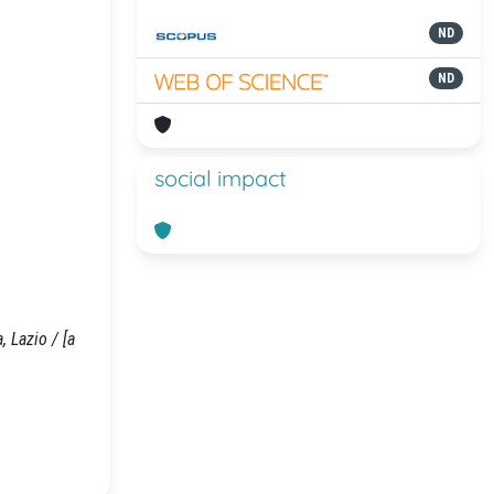
ND
ND
social impact
, Lazio / [a