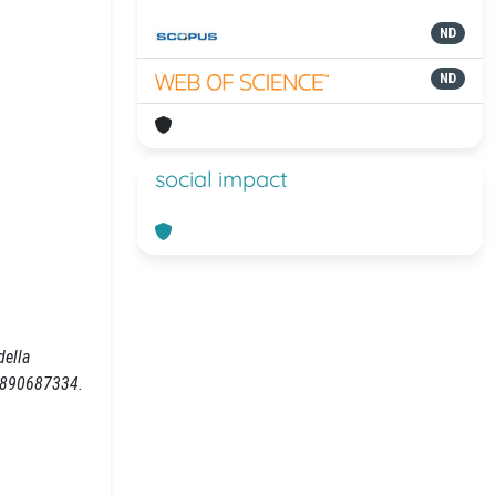
ND
ND
social impact
della
88890687334.