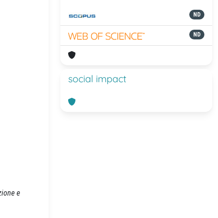
ND
ND
social impact
zione e