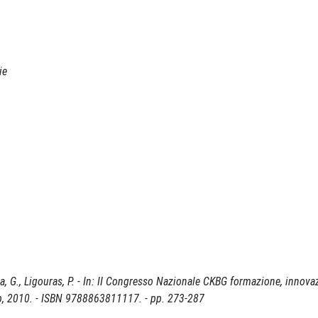
ie
., Ligouras, P. - In: II Congresso Nazionale CKBG formazione, innova
web, 2010. - ISBN 9788863811117. - pp. 273-287