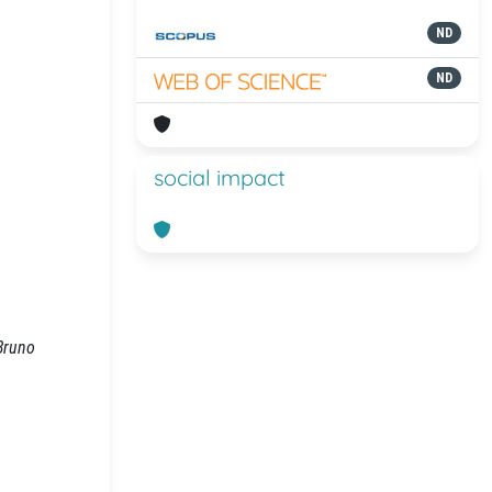
ND
ND
social impact
 Bruno