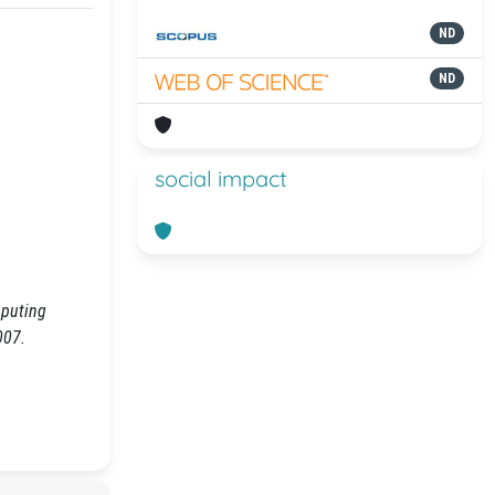
ND
ND
social impact
mputing
007.