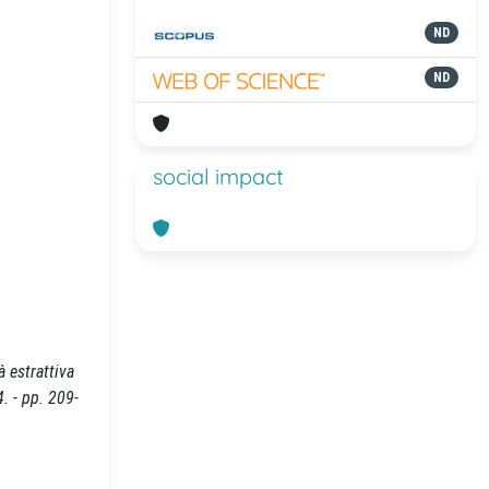
ND
ND
social impact
 estrattiva
. - pp. 209-