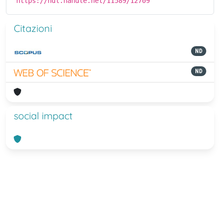
https://hdl.handle.net/11589/12709
Citazioni
ND
ND
social impact