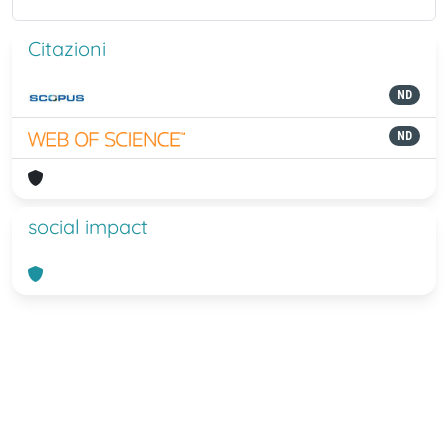
Citazioni
ND
ND
social impact
Powered by
IRIS
-
about IRIS
-
Utilizzo