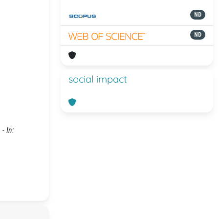
ND
ND
social impact
- In: