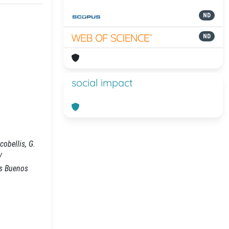
ND
ND
social impact
cobellis, G.
/
ss Buenos