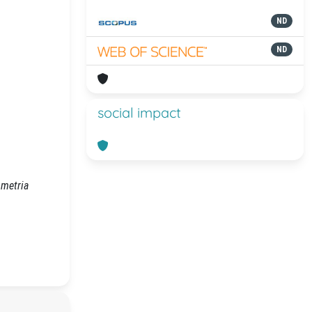
ND
ND
social impact
ometria