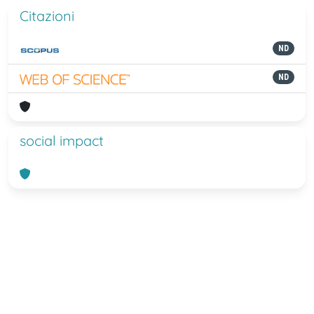
Citazioni
ND
ND
social impact
Powered by
IRIS
-
about IRIS
-
Utilizzo
dei cookie
-
Privacy
Copyright © 2026